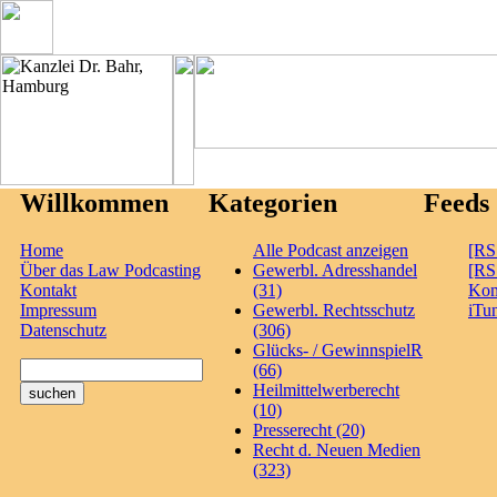
Willkommen
Kategorien
Feeds
Home
Alle Podcast anzeigen
[RS
Über das Law Podcasting
Gewerbl. Adresshandel
[RS
Kontakt
(31)
Ko
Impressum
Gewerbl. Rechtsschutz
iTu
Datenschutz
(306)
Glücks- / GewinnspielR
(66)
Heilmittelwerberecht
(10)
Presserecht (20)
Recht d. Neuen Medien
(323)