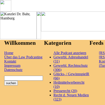
Willkommen
Kategorien
Feeds
Home
Alle Podcast anzeigen
[RS
Über das Law Podcasting
Gewerbl. Adresshandel
[RS
Kontakt
(31)
Ko
Impressum
Gewerbl. Rechtsschutz
iTu
Datenschutz
(306)
Glücks- / GewinnspielR
(66)
Heilmittelwerberecht
(10)
Presserecht (20)
Recht d. Neuen Medien
(323)