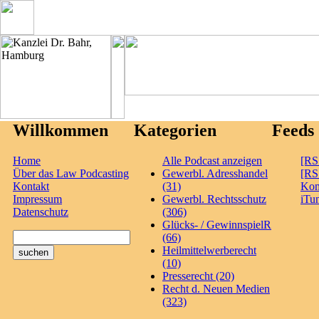
Willkommen
Kategorien
Feeds
Home
Alle Podcast anzeigen
[RS
Über das Law Podcasting
Gewerbl. Adresshandel
[RS
Kontakt
(31)
Ko
Impressum
Gewerbl. Rechtsschutz
iTu
Datenschutz
(306)
Glücks- / GewinnspielR
(66)
Heilmittelwerberecht
(10)
Presserecht (20)
Recht d. Neuen Medien
(323)