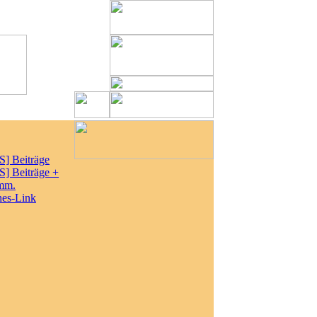
S] Beiträge
S] Beiträge +
mm.
nes-Link