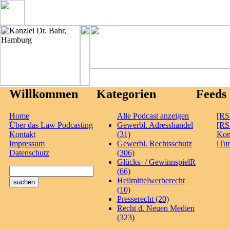
Willkommen
Kategorien
Feeds
Home
Alle Podcast anzeigen
[RS
Über das Law Podcasting
Gewerbl. Adresshandel
[RS
Kontakt
(31)
Ko
Impressum
Gewerbl. Rechtsschutz
iTu
Datenschutz
(306)
Glücks- / GewinnspielR
(66)
Heilmittelwerberecht
(10)
Presserecht (20)
Recht d. Neuen Medien
(323)