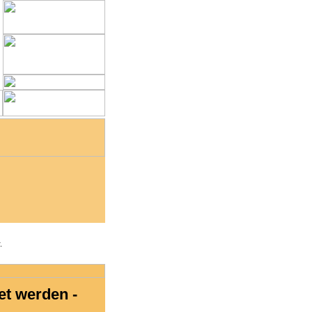
.
et werden -