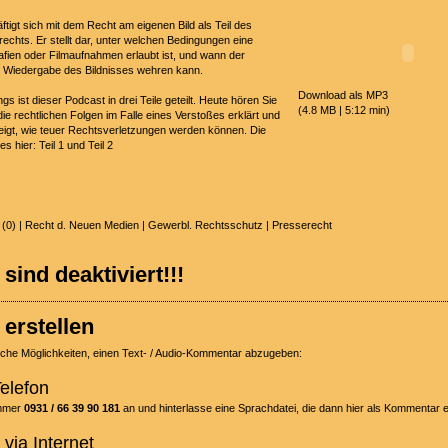
tigt sich mit dem Recht am eigenen Bild als Teil des
rechts. Er stellt dar, unter welchen Bedingungen eine
afien oder Filmaufnahmen erlaubt ist, und wann der
e Wiedergabe des Bildnisses wehren kann.
Download als MP3
 ist dieser Podcast in drei Teile geteilt. Heute hören Sie
(4.8 MB | 5:12 min)
 die rechtlichen Folgen im Falle eines Verstoßes erklärt und
eigt, wie teuer Rechtsverletzungen werden können. Die
 es hier:
Teil 1
und
Teil 2
(0) |
Recht d. Neuen Medien
|
Gewerbl. Rechtsschutz
|
Presserecht
ind deaktiviert!!!
erstellen
liche Möglichkeiten, einen Text- / Audio-Kommentar abzugeben:
elefon
ummer
0931 / 66 39 90 181
an und hinterlasse eine Sprachdatei, die dann hier als Kommentar 
via Internet