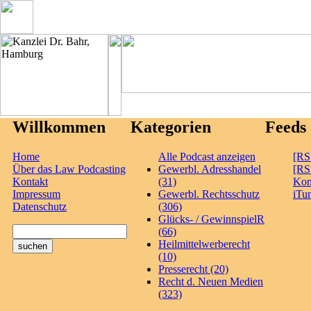
Willkommen
Kategorien
Feeds
Home
Alle Podcast anzeigen
[RS
Über das Law Podcasting
Gewerbl. Adresshandel
[RS
Kontakt
(31)
Ko
Impressum
Gewerbl. Rechtsschutz
iTu
Datenschutz
(306)
Glücks- / GewinnspielR
(66)
Heilmittelwerberecht
(10)
Presserecht (20)
Recht d. Neuen Medien
(323)