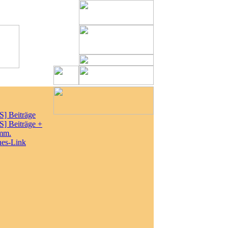
S] Beiträge
S] Beiträge +
mm.
nes-Link