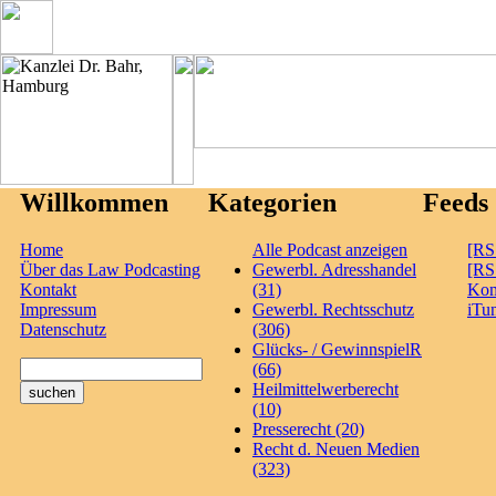
Willkommen
Kategorien
Feeds
Home
Alle Podcast anzeigen
[RS
Über das Law Podcasting
Gewerbl. Adresshandel
[RS
Kontakt
(31)
Ko
Impressum
Gewerbl. Rechtsschutz
iTu
Datenschutz
(306)
Glücks- / GewinnspielR
(66)
Heilmittelwerberecht
(10)
Presserecht (20)
Recht d. Neuen Medien
(323)