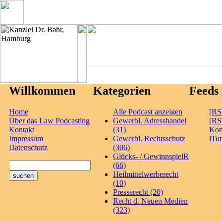
Willkommen
Kategorien
Feeds
Home
Alle Podcast anzeigen
[RS
Über das Law Podcasting
Gewerbl. Adresshandel
[RS
Kontakt
(31)
Ko
Impressum
Gewerbl. Rechtsschutz
iTu
Datenschutz
(306)
Glücks- / GewinnspielR
(66)
Heilmittelwerberecht
(10)
Presserecht (20)
Recht d. Neuen Medien
(323)