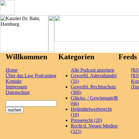
Willkommen
Kategorien
Feeds
Home
Alle Podcast anzeigen
[RS
Über das Law Podcasting
Gewerbl. Adresshandel
[RS
Kontakt
(31)
Ko
Impressum
Gewerbl. Rechtsschutz
iTu
Datenschutz
(306)
Glücks- / GewinnspielR
(66)
Heilmittelwerberecht
(10)
Presserecht (20)
Recht d. Neuen Medien
(323)