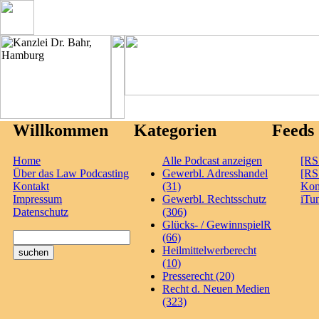
Willkommen
Kategorien
Feeds
Home
Alle Podcast anzeigen
[RS
Über das Law Podcasting
Gewerbl. Adresshandel
[RS
Kontakt
(31)
Ko
Impressum
Gewerbl. Rechtsschutz
iTu
Datenschutz
(306)
Glücks- / GewinnspielR
(66)
Heilmittelwerberecht
(10)
Presserecht (20)
Recht d. Neuen Medien
(323)