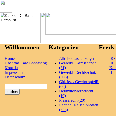
Willkommen
Kategorien
Feeds
Home
Alle Podcast anzeigen
[RS
Über das Law Podcasting
Gewerbl. Adresshandel
[RS
Kontakt
(31)
Ko
Impressum
Gewerbl. Rechtsschutz
iTu
Datenschutz
(306)
Glücks- / GewinnspielR
(66)
Heilmittelwerberecht
(10)
Presserecht (20)
Recht d. Neuen Medien
(323)