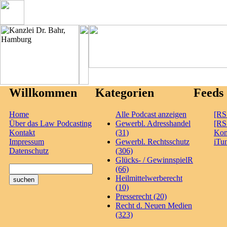
Willkommen
Kategorien
Feeds
Home
Alle Podcast anzeigen
[RS
Über das Law Podcasting
Gewerbl. Adresshandel
[RS
Kontakt
(31)
Ko
Impressum
Gewerbl. Rechtsschutz
iTu
Datenschutz
(306)
Glücks- / GewinnspielR
(66)
Heilmittelwerberecht
(10)
Presserecht (20)
Recht d. Neuen Medien
(323)