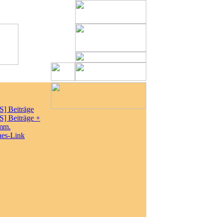
S] Beiträge
S] Beiträge +
mm.
nes-Link