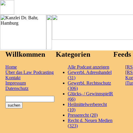
Willkommen
Kategorien
Feeds
Home
Alle Podcast anzeigen
[RS
Über das Law Podcasting
Gewerbl. Adresshandel
[RS
Kontakt
(31)
Ko
Impressum
Gewerbl. Rechtsschutz
iTu
Datenschutz
(306)
Glücks- / GewinnspielR
(66)
Heilmittelwerberecht
(10)
Presserecht (20)
Recht d. Neuen Medien
(323)