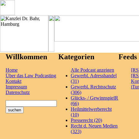
Willkommen
Kategorien
Feeds
Home
Alle Podcast anzeigen
[RS
Über das Law Podcasting
Gewerbl. Adresshandel
[RS
Kontakt
(31)
Ko
Impressum
Gewerbl. Rechtsschutz
iTu
Datenschutz
(306)
Glücks- / GewinnspielR
(66)
Heilmittelwerberecht
(10)
Presserecht (20)
Recht d. Neuen Medien
(323)